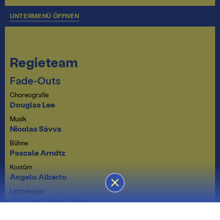
UNTERMENÜ ÖFFNEN
Regieteam
Fade-Outs
Choreografie
Douglas Lee
Musik
Nicolas Sávva
Bühne
Pascale Arndtz
Kostüm
Angelo Alberto
Lichtdesign
Ulf Kupke,
Inma López
Dramaturgie