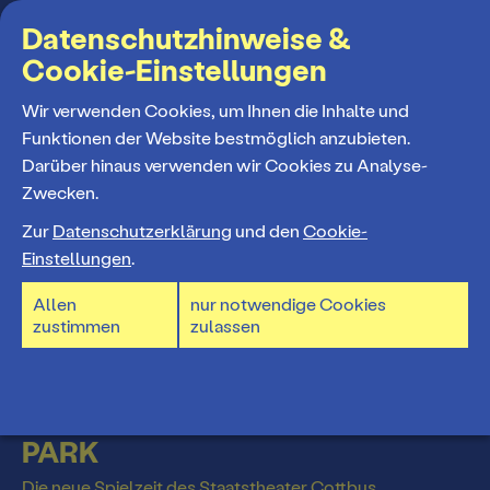
Suchbegriff
Datenschutzhinweise &
Cookie-Einstellungen
MENÜ
Wir verwenden Cookies, um Ihnen die Inhalte und
Funktionen der Website bestmöglich anzubieten.
Darüber hinaus verwenden wir Cookies zu Analyse-
Programm
Zwecken.
Spielzeiteröffnun
Zur
Datenschutzerklärung
und den
Cookie-
Spielplan
Einstellungen
.
g
Allen
nur notwendige Cookies
Spielzeiteröffnung
zustimmen
zulassen
Premieren 26/27
Spielzeiteröffnung
Park Branitz
Repertoire
STAATSTHEATER IM BRANITZER
PARK
Konzerte 26/27
Die neue Spielzeit des Staatstheater Cottbus