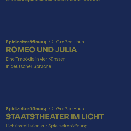
Spielstätte Stadt
Staatstheater und Freunde
Offenes Staatstheater
Spielzeiteröffnung
Großes Haus
Staatstheater unterwegs
ROMEO UND JULIA
Tickets und Abos
Eine Tragödie in vier Künsten
In deutscher Sprache
Ticketkauf
Staatstheater
Ticketpreise & Saalplan
Ensemble
Mitmachen
Ermäßigungen
Spielzeiteröffnung
Großes Haus
Mitarbeiter*innen
STAATSTHEATER IM LICHT
TheaterCard
Für junges Publikum
Spielstätten
Lichtinstallation zur Spielzeiteröffnung
BTU-STUDI-TICKET