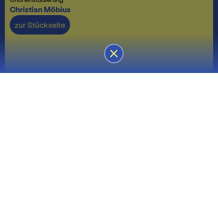
Christian Möbius
zur Stückseite
Pressematerial
PM_Madama Butterfly_.pdf
57,52 KB
PDF
Biografien_Gäste_Madama Butterfly.pdf
97,16 KB
PDF
Bildunterschriften_Madama Butterfly_WAP
2025.pdf
72,99 KB
PDF