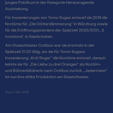
Podcast
junges Publikum in der Kategorie Herausragende
Jahrespressekonferenz
Ausstattung.
Theaterzeitung
Spielstätten
Für Inszenierungen von Tomo Sugao entwarf sie 2019 die
Spielzeitheft
Kostüme für „Die Götterdämmerung“ in Würzburg sowie
für die Eröffnungspremiere der Spielzeit 2020/2021, „Il
trovatore“, in Saarbrücken.
Am Staatstheater Cottbus war sie erstmals in der
Spielzeit 21.22 tätig, wo sie für Tomo Sugaos
Inszenierung „Król Roger“ die Kostüme entwarf, danach
kehrte sie für „Die Liebe zu drei Orangen“ als Kostüm-
und Bühnenbildnerin nach Cottbus zurück. „Jedermann“
ist nun ihre dritte Produktion am Staatstheater.
Stand: Mai 2026