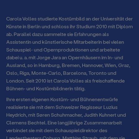
Spielstätte Stadt
Spielstätten
BTU-STUDI-TICKET
Staatstheater und Freunde
Carola Volles studierte Kostümbild an der Universität der
Jobs und Praktika
Webshop
Künste in Berlin und schloss ihr Studium 2010 mit Diplom
Offenes Staatstheater
Ausschreibungen
ab. Parallel dazu sammelte sie Erfahrungen als
Abos 26/27
Assistentin und künstlerische Mitarbeiterin bei vielen
Staatstheater unterwegs
Kontakt und Anfahrt
Schauspiel- und Opernproduktionen und arbeitete
dabei u. a. mit Jorge Jara an Opernhäusern im In- und
Brandenburgische Kulturstiftung
Ausland, so in Hamburg, Bremen, Hannover, Wien, Graz,
Oslo, Riga, Monte-Carlo, Barcelona, Toronto und
Kooperationen & Förderungen
London. Seit 2010 ist Carola Volles als freischaffende
Bühnen- und Kostümbildnerin tätig.
Theaterverein Cottbus
Ihre ersten eigenen Kostüm- und Bühnenentwürfe
News
realisierte sie mit dem Schweizer Regisseur Luzius
Heydrich, mit Søren Schuhmacher, Judith Kuhnert und
Newsletter
Clemens Bechtel. Eine langjährige Zusammenarbeit
verbindet sie mit dem Schauspieldirektor des
Mitmachen
Landestheaters Coburg, Matthias Straub, mit dem sie