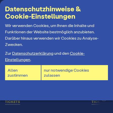
Suchbegriff
Datenschutzhinweise &
Cookie-Einstellungen
MENÜ
Wir verwenden Cookies, um Ihnen die Inhalte und
Funktionen der Website bestmöglich anzubieten.
Darüber hinaus verwenden wir Cookies zu Analyse-
Programm
Zwecken.
Carola Volles
Zur
Datenschutzerklärung
und den
Cookie-
Spielplan
Einstellungen
.
Tickets und Abos
Allen
nur notwendige Cookies
Spielzeiteröffnung
zustimmen
zulassen
Ticketkauf
Staatstheater
Premieren 26/27
Die nächsten Termine
Ticketpreise & Saalplan
Jedermann - Ein Musical vom Sterbenlernen
Jedermann 
Repertoire
Ensemble
Do., 24.06.2027
19:30 – 21:40 Uhr
Fr., 25.06.202
Ermäßigungen
TICKETS
TICKETS
Konzerte 26/27
Mitarbeiter*innen
TheaterCard