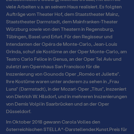
viele Arbeiten v. a. an seinem Haus realisiert. Es folgten
Aufträge vom Theater Hof, dem Staatstheater Mainz,
Für junges Publikum
Staatstheater Darmstadt, dem Mainfranken-Theater
und Familien
Würzburg sowie von den Theatern in Regensburg,
Tübingen, Basel und Erfurt. Für den Regisseur und
Intendanten der Opéra de Monte-Carlo, Jean-Louis
Für Schulen und
Grinda, schuf sie Kostüme an der Oper Monte-Carlo, am
Teatro Carlo Felice in Genua, an der Oper Tel Aviv und
Kita
zuletzt am Opernhaus San Francisco für die
Inszenierung von Gounods Oper „Roméo et Juliette“.
ALTERSEMPFEHLUNGEN FÜR SCHULEN
Presse
Ihre Kostüme waren unter anderem zu sehen in „Frau
UND KITAS
Luna“ (Darmstadt), in der Mozart-Oper „Titus“, inszeniert
von Dietrich W. Hilsdorf, und in mehreren Inszenierungen
Inszenierungen
Mediathek
von Demis Volpi in Saarbrücken und an der Oper
Düsseldorf.
Konzert
Videos
Im Oktober 2018 gewann Carola Volles den
Spezial & Besonderes Format
österreichischen STELLA*-Darstellender.Kunst.Preis für