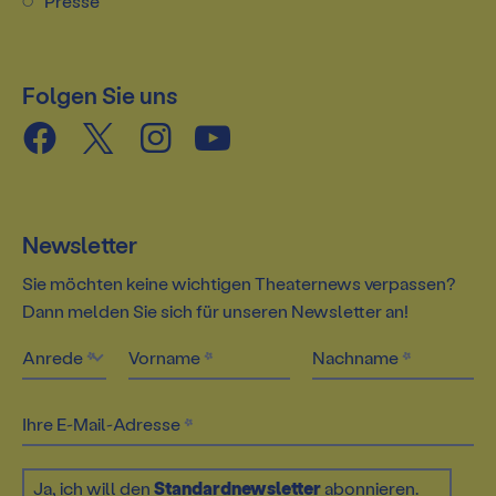
Presse
Spielstätte Stadt
Spielstätten
BTU-STUDI-TICKET
Staatstheater und Freunde
Jobs und Praktika
Webshop
Folgen Sie uns
Offenes Staatstheater
Ausschreibungen
Abos 26/27
Staatstheater unterwegs
Kontakt und Anfahrt
Brandenburgische Kulturstiftung
Newsletter
Kooperationen & Förderungen
Sie möchten keine wichtigen Theaternews verpassen?
Dann melden Sie sich für unseren Newsletter an!
Theaterverein Cottbus
Anrede
Vorname
Nachname
News
Newsletter
Ihre E-Mail-Adresse
Mitmachen
Ja, ich will den
Standardnewsletter
abonnieren.