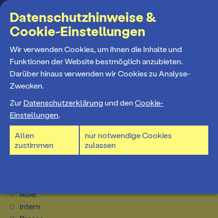
Suchbegriff
Datenschutzhinweise &
Cookie-Einstellungen
MENÜ
Wir verwenden Cookies, um Ihnen die Inhalte und
Funktionen der Website bestmöglich anzubieten.
Darüber hinaus verwenden wir Cookies zu Analyse-
Programm
Zwecken.
zurück
Zur
Datenschutzerklärung
und den
Cookie-
Spielplan
Einstellungen
.
Tickets und Abos
Allen
nur notwendige Cookies
Spielzeiteröffnung
zustimmen
zulassen
Startseite
Ticketkauf
Staatstheater
nach oben
Premieren 26/27
Datenschutz
Ticketpreise & Saalplan
Impressum
Repertoire
Ensemble
Cookie-Einstellungen
Ermäßigungen
AGB
Konzerte 26/27
Mitarbeiter*innen
Intern
TheaterCard