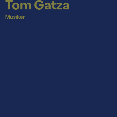
Tom Gatza
Podcast
Jahrespressekonferenz
Theaterzeitung
Musiker
Spielstätten
Spielzeitheft