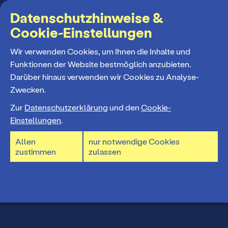
Suchbegriff
Datenschutzhinweise &
Cookie-Einstellungen
MENÜ
Wir verwenden Cookies, um Ihnen die Inhalte und
Funktionen der Website bestmöglich anzubieten.
Darüber hinaus verwenden wir Cookies zu Analyse-
Programm
Zwecken.
Zur
Datenschutzerklärung
und den
Cookie-
Spielplan
Einstellungen
.
Tickets und Abos
Allen
nur notwendige Cookies
Spielzeiteröffnung
zustimmen
zulassen
Ticketkauf
Staatstheater
Premieren 26/27
Ticketpreise & Saalplan
Repertoire
Ensemble
Ermäßigungen
Konzerte 26/27
Mitarbeiter*innen
TheaterCard