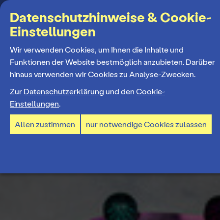
Suchbegriff
Datenschutzhinweise & Cookie-
Einstellungen
MENÜ
Wir verwenden Cookies, um Ihnen die Inhalte und
Funktionen der Website bestmöglich anzubieten. Darüber
hinaus verwenden wir Cookies zu Analyse-Zwecken.
Programm
Zur
Datenschutzerklärung
und den
Cookie-
Einstellungen
.
Spielplan
Tickets und Abos
Allen zustimmen
nur notwendige Cookies zulassen
Spielzeiteröffnung
Ticketkauf
Staatstheater
Premieren 26/27
Ticketpreise & Saalplan
Repertoire
Ensemble
Mitmachen
Ermäßigungen
Konzerte 26/27
Mitarbeiter*innen
TheaterCard