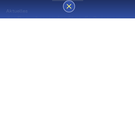
Aktuelles
des Besucherservice über die Sommerpause
Die nächsten Premieren
Spielstätte Stadt
Premiere
Spielstätte Stadt
03. September 2026