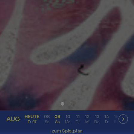
HEUTE
08
09
10
11
12
13
14
15
16
AUG
AUG
Fr 07
Sa
So
Mo
Di
Mi
Do
Fr
Sa
So
zum Spielplan