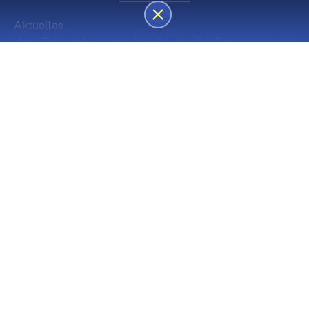
Aktuelles
des Besucherservice über die Sommerpause
Die nächsten Premieren
Spielstätte Stadt
Premiere
Spielstätte Stadt
03. September 2026