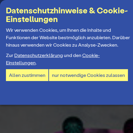
Suchbegriff
Datenschutzhinweise & Cookie-
Einstellungen
MENÜ
Wir verwenden Cookies, um Ihnen die Inhalte und
Funktionen der Website bestmöglich anzubieten. Darüber
hinaus verwenden wir Cookies zu Analyse-Zwecken.
Programm
Zur
Datenschutzerklärung
und den
Cookie-
Einstellungen
.
Spielplan
Tickets und Abos
Allen zustimmen
nur notwendige Cookies zulassen
Spielzeiteröffnung
Ticketkauf
Staatstheater
Premieren 26/27
Ticketpreise & Saalplan
Repertoire
Ensemble
Mitmachen
Ermäßigungen
Konzerte 26/27
Mitarbeiter*innen
TheaterCard