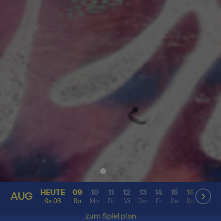
HEUTE
09
10
11
12
13
14
15
16
17
AUG
AUG
Sa 08
So
Mo
Di
Mi
Do
Fr
Sa
So
Mo
zum Spielplan