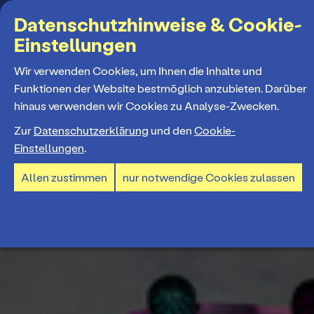
Suchbegriff
Datenschutzhinweise & Cookie-
Einstellungen
MENÜ
Wir verwenden Cookies, um Ihnen die Inhalte und
Funktionen der Website bestmöglich anzubieten. Darüber
hinaus verwenden wir Cookies zu Analyse-Zwecken.
Programm
Zur
Datenschutzerklärung
und den
Cookie-
Einstellungen
.
Spielplan
Tickets und Abos
Allen zustimmen
nur notwendige Cookies zulassen
Spielzeiteröffnung
Ticketkauf
Staatstheater
Premieren 26/27
Ticketpreise & Saalplan
Repertoire
Ensemble
Mitmachen
Ermäßigungen
Konzerte 26/27
Mitarbeiter*innen
TheaterCard