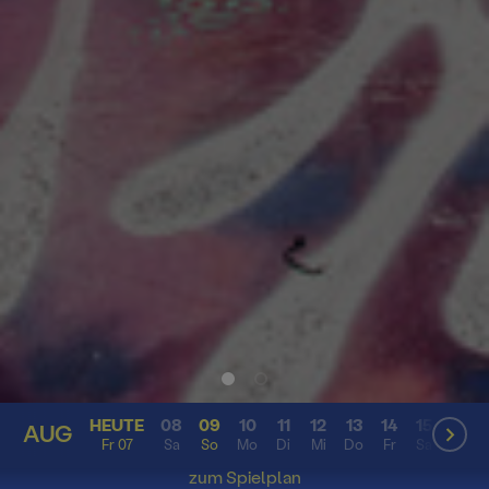
HEUTE
08
09
10
11
12
13
14
15
16
AUG
AUG
Fr 07
Sa
So
Mo
Di
Mi
Do
Fr
Sa
So
zum Spielplan