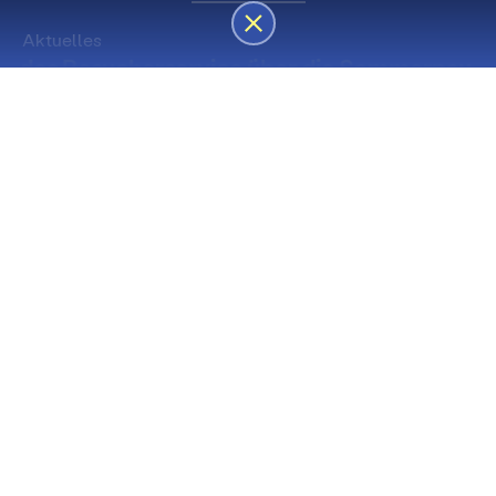
Aktuelles
des Besucherservice über die Sommerpause
Die nächsten Premieren
Spielstätte Stadt
Premiere
Spielstätte Stadt
03. September 2026