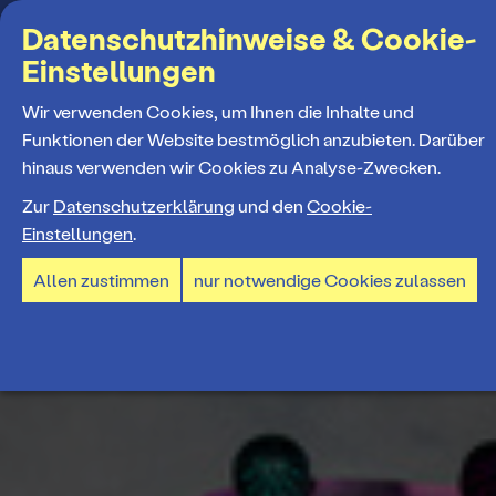
Suchbegriff
Datenschutzhinweise & Cookie-
Einstellungen
MENÜ
Wir verwenden Cookies, um Ihnen die Inhalte und
Funktionen der Website bestmöglich anzubieten. Darüber
hinaus verwenden wir Cookies zu Analyse-Zwecken.
Programm
Zur
Datenschutzerklärung
und den
Cookie-
Einstellungen
.
Spielplan
Tickets und Abos
Allen zustimmen
nur notwendige Cookies zulassen
Spielzeiteröffnung
Ticketkauf
Staatstheater
Premieren 26/27
Ticketpreise & Saalplan
Repertoire
Ensemble
Mitmachen
Ermäßigungen
Konzerte 26/27
Mitarbeiter*innen
TheaterCard