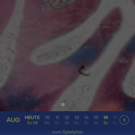
HEUTE
10
11
12
13
14
15
16
17
18
AUG
AUG
So 09
Mo
Di
Mi
Do
Fr
Sa
So
Mo
Di
zum Spielplan