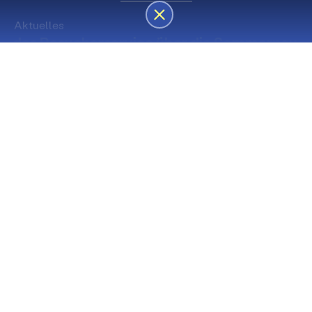
Aktuelles
des Besucherservice über die Sommerpause
Die nächsten Premieren
Spielstätte Stadt
Premiere
Spielstätte Stadt
03. September 2026