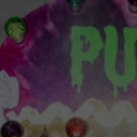
Für junges Publikum
Spielstätte Stadt
Spielstätten
BTU-STUDI-TICKET
und Familien
Staatstheater und Freunde
Jobs und Praktika
Webshop
Offenes Staatstheater
Ausschreibungen
Für Schulen und
Abos 26/27
Staatstheater unterwegs
Kontakt und Anfahrt
Kita
Brandenburgische Kulturstiftung
ALTERSEMPFEHLUNGEN FÜR SCHULEN
Presse
Kooperationen & Förderungen
UND KITAS
Theaterverein Cottbus
Inszenierungen
Mediathek
News
Konzert
Videos
Newsletter
Spezial & Besonderes Format
Podcast
Jahrespressekonferenz