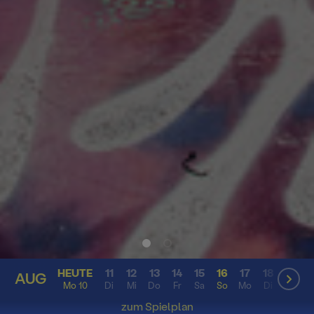
HEUTE
11
12
13
14
15
16
17
18
19
2
AUG
AUG
Mo 10
Di
Mi
Do
Fr
Sa
So
Mo
Di
Mi
D
zum Spielplan