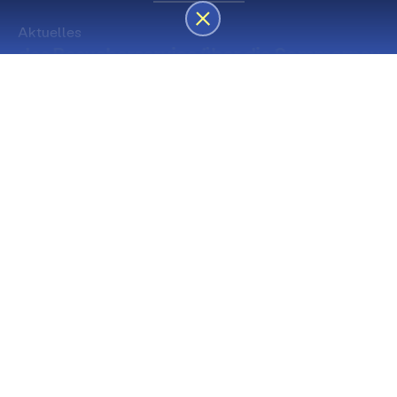
Aktuelles
des Besucherservice über die Sommerpause
Die nächsten Premieren
Spielstätte Stadt
Premiere
Spielstätte Stadt
03. September 2026