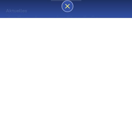
Aktuelles
des Besucherservice über die Sommerpause
Die nächsten Premieren
Spielstätte Stadt
Premiere
Spielstätte Stadt
03. September 2026