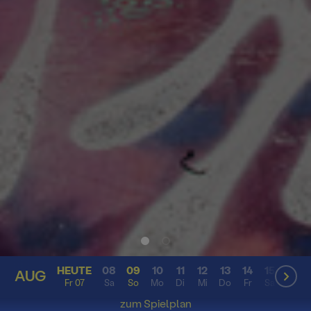
HEUTE
08
09
10
11
12
13
14
15
16
AUG
AUG
Fr 07
Sa
So
Mo
Di
Mi
Do
Fr
Sa
So
zum Spielplan