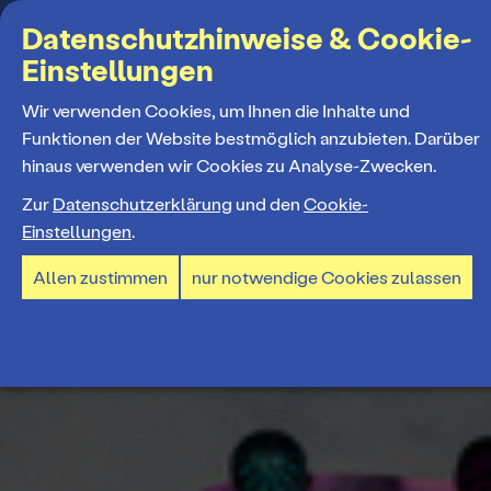
Suchbegriff
Datenschutzhinweise & Cookie-
Einstellungen
MENÜ
Wir verwenden Cookies, um Ihnen die Inhalte und
Funktionen der Website bestmöglich anzubieten. Darüber
hinaus verwenden wir Cookies zu Analyse-Zwecken.
Programm
Zur
Datenschutzerklärung
und den
Cookie-
Einstellungen
.
Spielplan
Tickets und Abos
Allen zustimmen
nur notwendige Cookies zulassen
Spielzeiteröffnung
Ticketkauf
Staatstheater
Premieren 26/27
Ticketpreise & Saalplan
Repertoire
Ensemble
Mitmachen
Ermäßigungen
Konzerte 26/27
Mitarbeiter*innen
TheaterCard