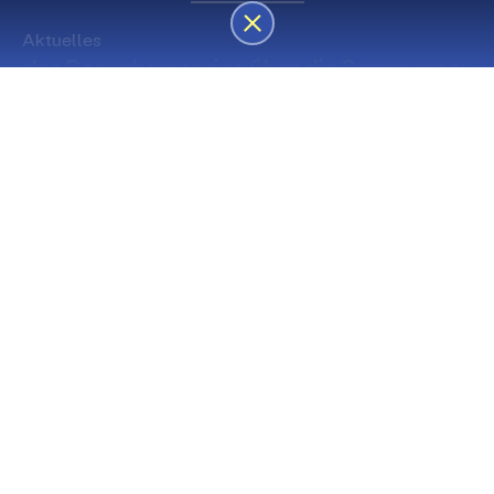
Aktuelles
des Besucherservice über die Sommerpause
Die nächsten Premieren
Spielstätte Stadt
Premiere
Spielstätte Stadt
03. September 2026