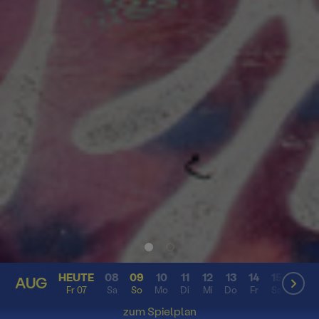
HEUTE
08
09
10
11
12
13
14
15
16
AUG
AUG
Fr 07
Sa
So
Mo
Di
Mi
Do
Fr
Sa
So
zum Spielplan