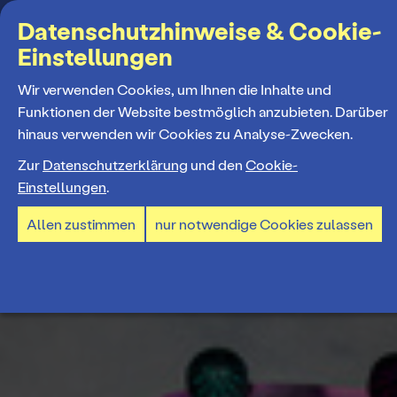
Suchbegriff
Datenschutzhinweise & Cookie-
Einstellungen
MENÜ
Wir verwenden Cookies, um Ihnen die Inhalte und
Funktionen der Website bestmöglich anzubieten. Darüber
hinaus verwenden wir Cookies zu Analyse-Zwecken.
Programm
Zur
Datenschutzerklärung
und den
Cookie-
Einstellungen
.
Spielplan
Tickets und Abos
Allen zustimmen
nur notwendige Cookies zulassen
Spielzeiteröffnung
Ticketkauf
Staatstheater
Premieren 26/27
Ticketpreise & Saalplan
Repertoire
Ensemble
Mitmachen
Ermäßigungen
Konzerte 26/27
Mitarbeiter*innen
TheaterCard