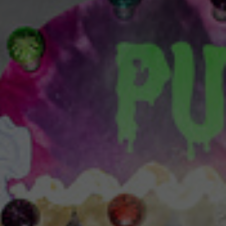
Für junges Publikum
Spielstätte Stadt
Spielstätten
BTU-STUDI-TICKET
und Familien
Staatstheater und Freunde
Jobs und Praktika
Webshop
Offenes Staatstheater
Ausschreibungen
Für Schulen und
Abos 26/27
Staatstheater unterwegs
Kontakt und Anfahrt
Kita
Brandenburgische Kulturstiftung
ALTERSEMPFEHLUNGEN FÜR SCHULEN
Presse
Kooperationen & Förderungen
UND KITAS
Theaterverein Cottbus
Inszenierungen
Mediathek
News
Konzert
Videos
Newsletter
Spezial & Besonderes Format
Podcast
Jahrespressekonferenz