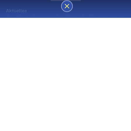
Aktuelles
des Besucherservice über die Sommerpause
Die nächsten Premieren
Spielstätte Stadt
Premiere
Spielstätte Stadt
03. September 2026