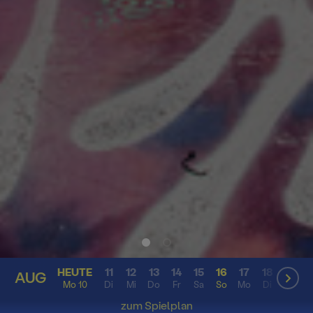
HEUTE
11
12
13
14
15
16
17
18
19
2
AUG
AUG
Mo 10
Di
Mi
Do
Fr
Sa
So
Mo
Di
Mi
D
zum Spielplan