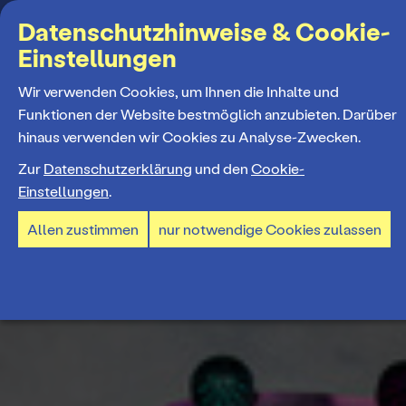
Suchbegriff
Datenschutzhinweise & Cookie-
Einstellungen
MENÜ
Wir verwenden Cookies, um Ihnen die Inhalte und
Funktionen der Website bestmöglich anzubieten. Darüber
hinaus verwenden wir Cookies zu Analyse-Zwecken.
Programm
Zur
Datenschutzerklärung
und den
Cookie-
Einstellungen
.
Spielplan
Tickets und Abos
Allen zustimmen
nur notwendige Cookies zulassen
Spielzeiteröffnung
Ticketkauf
Staatstheater
Premieren 26/27
Ticketpreise & Saalplan
Repertoire
Ensemble
Mitmachen
Ermäßigungen
Konzerte 26/27
Mitarbeiter*innen
TheaterCard