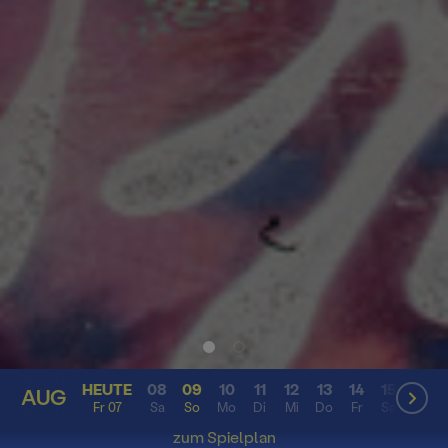
HEUTE
08
09
10
11
12
13
14
15
16
AUG
AUG
Fr 07
Sa
So
Mo
Di
Mi
Do
Fr
Sa
So
zum Spielplan