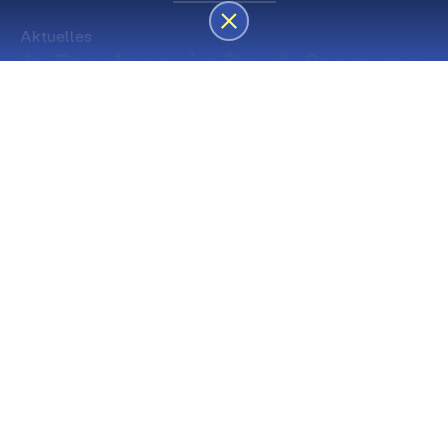
Aktuelles
des Besucherservice über die Sommerpause
Die nächsten Premieren
Spielstätte Stadt
Premiere
Spielstätte Stadt
03. September 2026