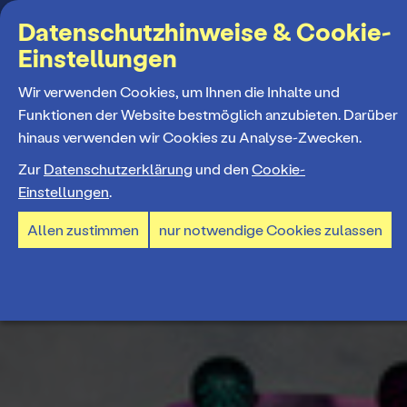
Suchbegriff
Datenschutzhinweise & Cookie-
Einstellungen
MENÜ
Wir verwenden Cookies, um Ihnen die Inhalte und
Funktionen der Website bestmöglich anzubieten. Darüber
hinaus verwenden wir Cookies zu Analyse-Zwecken.
Programm
Zur
Datenschutzerklärung
und den
Cookie-
Einstellungen
.
Spielplan
Tickets und Abos
Allen zustimmen
nur notwendige Cookies zulassen
Spielzeiteröffnung
Ticketkauf
Staatstheater
Premieren 26/27
Ticketpreise & Saalplan
Repertoire
Ensemble
Mitmachen
Ermäßigungen
Konzerte 26/27
Mitarbeiter*innen
TheaterCard