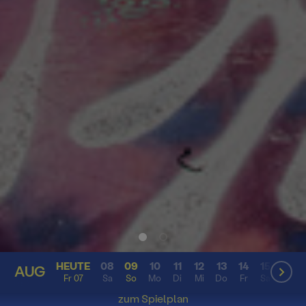
HEUTE
08
09
10
11
12
13
14
15
16
AUG
AUG
Fr 07
Sa
So
Mo
Di
Mi
Do
Fr
Sa
So
zum Spielplan