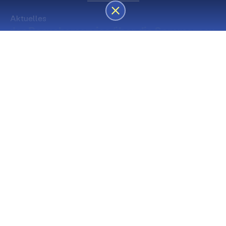
Aktuelles
des Besucherservice über die Sommerpause
Die nächsten Premieren
Spielstätte Stadt
Premiere
Spielstätte Stadt
03. September 2026