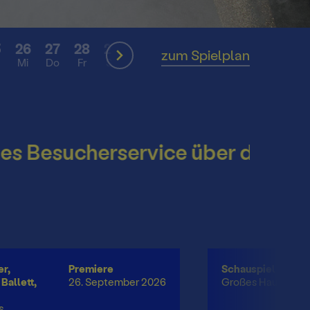
5
26
27
28
29
30
31
01
SEP
zum Spielplan
Mi
Do
Fr
Sa
So
Mo
Di
hek
esucherservice über die Somme
r,
Premiere
Schauspiel
Ballett,
26. September 2026
Großes Haus
s