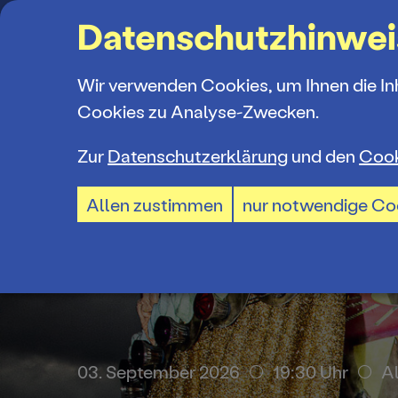
Suchbegriff
Datenschutzhinwei
Wir verwenden Cookies, um Ihnen die In
Cookies zu Analyse-Zwecken.
Zur
Datenschutzerklärung
und den
Cook
Spielplan
Ticketkauf
Ensemble
Allen zustimmen
nur notwendige Co
Spielzeiter
Ticketpreis
Mitarbeiter
Premieren 
Ermäßigun
Spielstätte
Repertoire
TheaterCar
Jobs und P
. September 2026
14:30 Uhr
Branit
03. September 2026
19:30 Uhr
A
Konzerte 2
BTU-STUDI
Ausschrei