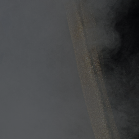
chen
ges
um und
en
hulen und