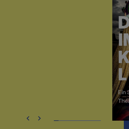
D
I
K
L
Ein
The