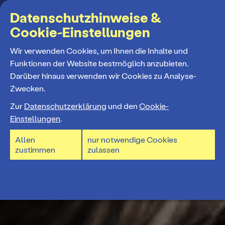
Suchbegriff
Datenschutzhinweise &
Cookie-Einstellungen
MENÜ
Wir verwenden Cookies, um Ihnen die Inhalte und
Funktionen der Website bestmöglich anzubieten.
Darüber hinaus verwenden wir Cookies zu Analyse-
Programm
Zwecken.
Zur
Datenschutzerklärung
und den
Cookie-
Spielplan
Einstellungen
.
Allen
nur notwendige Cookies
Spielzeiteröffnung
zustimmen
zulassen
Premieren 26/27
Repertoire
Konzerte 26/27