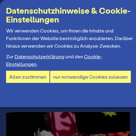
Suchbegriff
Datenschutzhinweise & Cookie-
Einstellungen
MENÜ
Wir verwenden Cookies, um Ihnen die Inhalte und
Funktionen der Website bestmöglich anzubieten. Darüber
hinaus verwenden wir Cookies zu Analyse-Zwecken.
Programm
Zur
Datenschutzerklärung
und den
Cookie-
Repertoire
Einstellungen
.
Spielplan
Allen zustimmen
nur notwendige Cookies zulassen
alle
Musiktheater
Schauspiel
Ballett
Spielzeiteröffnung
Premieren 26/27
Repertoire
Konzerte 26/27