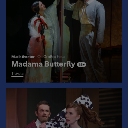
Spielzeitheft
Musiktheater
Großes Haus
Madama Butterfly
14+
Tickets