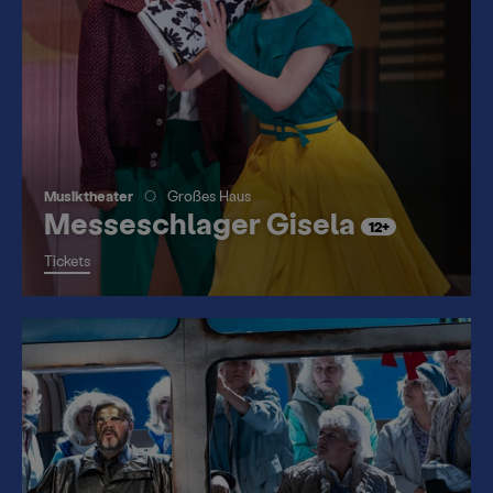
Musiktheater
Großes Haus
Messeschlager Gisela
12+
Tickets