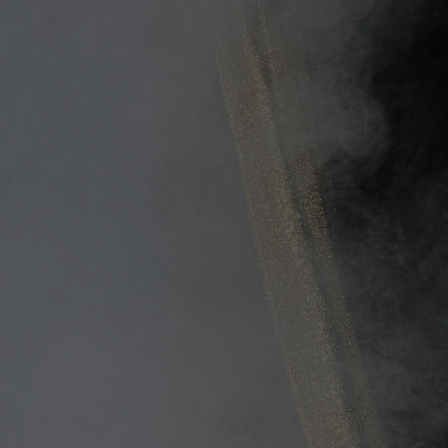
chen
ges
um und
en
hulen und