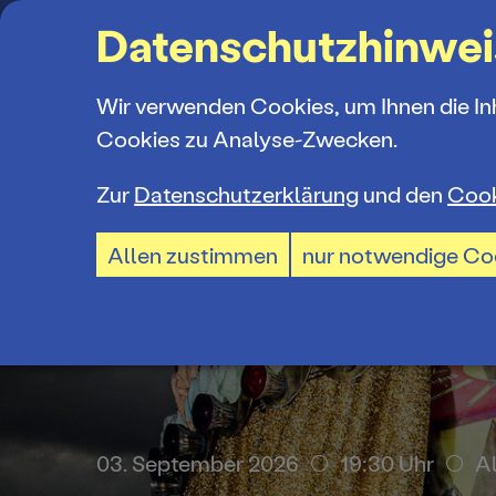
Suchbegriff
Datenschutzhinwei
Wir verwenden Cookies, um Ihnen die In
Cookies zu Analyse-Zwecken.
Zur
Datenschutzerklärung
und den
Cook
Spielplan
Ticketkauf
Ensemble
Allen zustimmen
nur notwendige Co
Spielzeiter
Ticketpreis
Mitarbeiter
Premieren 
Ermäßigun
Spielstätte
Repertoire
TheaterCar
Jobs und P
. September 2026
14:30 Uhr
Branit
03. September 2026
19:30 Uhr
A
Konzerte 2
BTU-STUDI
Ausschrei