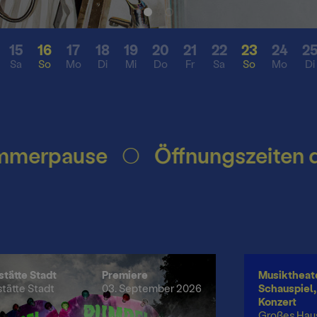
Besonderes
Presse
15
16
17
18
19
20
21
22
23
24
2
Sa
So
Mo
Di
Mi
Do
Fr
Sa
So
Mo
Di
sekonferenz
tung
Mediat
n
ft
rpause
Öffnungszeiten des 
stätte Stadt
Premiere
Musiktheate
stätte Stadt
03. September 2026
Schauspiel, 
Konzert
Großes Hau