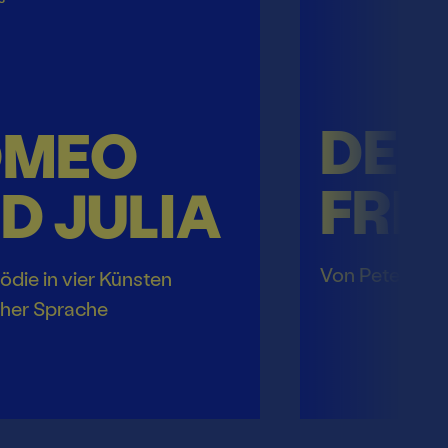
DER
OMEO
FRI
D JULIA
Von Peter Ha
ödie in vier Künsten
cher Sprache