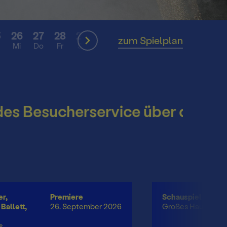
5
26
27
28
29
30
31
01
SEP
zum Spielplan
Mi
Do
Fr
Sa
So
Mo
Di
hek
Besucherservice über die Somme
r,
Premiere
Schauspiel
Ballett,
26. September 2026
Großes Haus
s