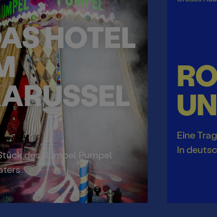
AS HOTEL
M
R
ARUSSEL
UN
Eine Trag
In deuts
 Stück des Rumpel Pumpel
aters