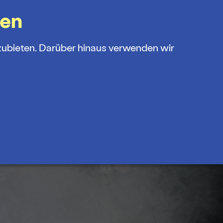
gen
zubieten. Darüber hinaus verwenden wir
OP
FÖRDERVEREIN
MENÜ
amm
s und Abos
theater