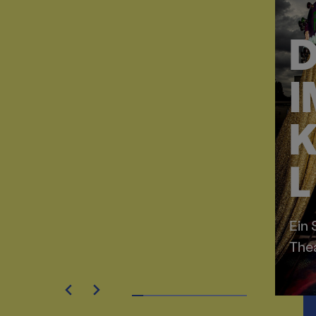
D
I
K
L
Ein
The