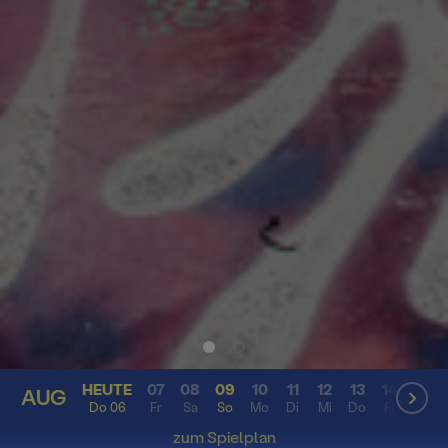
HEUTE
07
08
09
10
11
12
13
14
15
AUG
AUG
Do 06
Fr
Sa
So
Mo
Di
Mi
Do
Fr
Sa
zum Spielplan