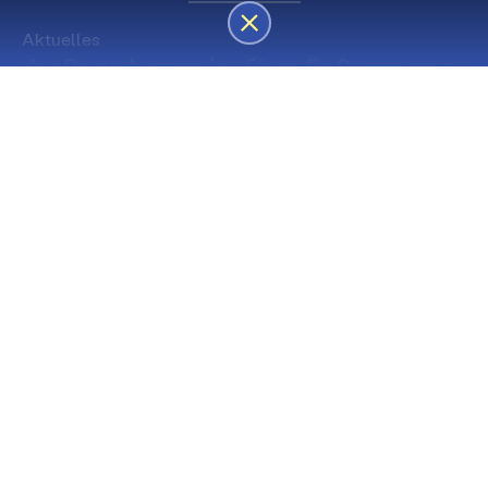
Aktuelles
des Besucherservice über die Sommerpause
Die nächsten Premieren
Spielstätte Stadt
Premiere
Spielstätte Stadt
03. September 2026