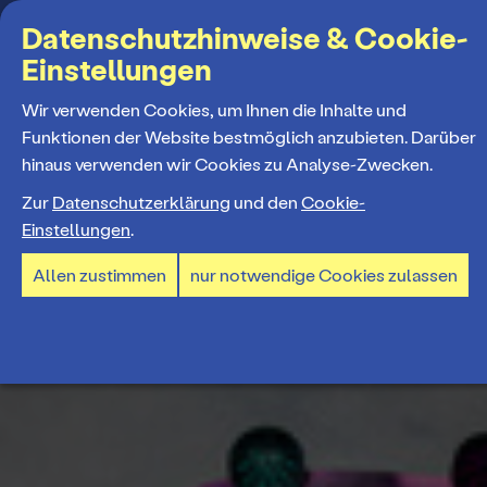
Suchbegriff
Datenschutzhinweise & Cookie-
Einstellungen
MENÜ
Wir verwenden Cookies, um Ihnen die Inhalte und
Funktionen der Website bestmöglich anzubieten. Darüber
hinaus verwenden wir Cookies zu Analyse-Zwecken.
Programm
Zur
Datenschutzerklärung
und den
Cookie-
Einstellungen
.
Spielplan
Tickets und Abos
Allen zustimmen
nur notwendige Cookies zulassen
Spielzeiteröffnung
Ticketkauf
Staatstheater
Premieren 26/27
Ticketpreise & Saalplan
Repertoire
Ensemble
Mitmachen
Ermäßigungen
Konzerte 26/27
Mitarbeiter*innen
TheaterCard