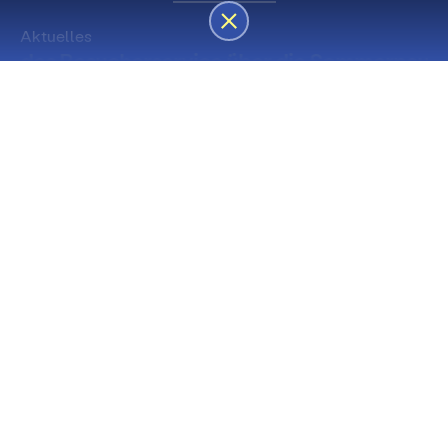
Aktuelles
des Besucherservice über die Sommerpause
Die nächsten Premieren
Spielstätte Stadt
Premiere
Spielstätte Stadt
03. September 2026