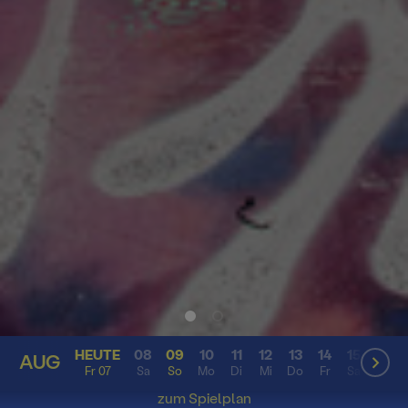
HEUTE
08
09
10
11
12
13
14
15
16
AUG
AUG
Fr 07
Sa
So
Mo
Di
Mi
Do
Fr
Sa
So
zum Spielplan