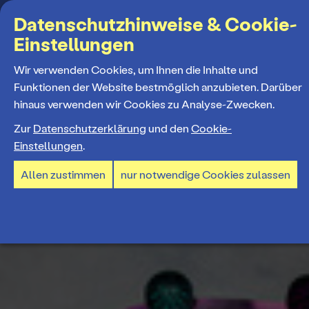
Suchbegriff
Datenschutzhinweise & Cookie-
Einstellungen
MENÜ
Wir verwenden Cookies, um Ihnen die Inhalte und
Funktionen der Website bestmöglich anzubieten. Darüber
hinaus verwenden wir Cookies zu Analyse-Zwecken.
Programm
Zur
Datenschutzerklärung
und den
Cookie-
Einstellungen
.
Spielplan
Tickets und Abos
Allen zustimmen
nur notwendige Cookies zulassen
Spielzeiteröffnung
Ticketkauf
Staatstheater
Premieren 26/27
Ticketpreise & Saalplan
Repertoire
Ensemble
Mitmachen
Ermäßigungen
Konzerte 26/27
Mitarbeiter*innen
TheaterCard