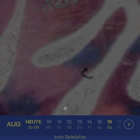
HEUTE
10
11
12
13
14
15
16
17
18
AUG
AUG
So 09
Mo
Di
Mi
Do
Fr
Sa
So
Mo
Di
zum Spielplan