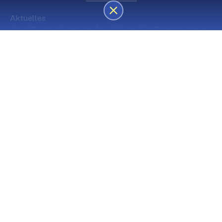
Aktuelles
des Besucherservice über die Sommerpause
Die nächsten Premieren
Spielstätte Stadt
Premiere
Spielstätte Stadt
03. September 2026