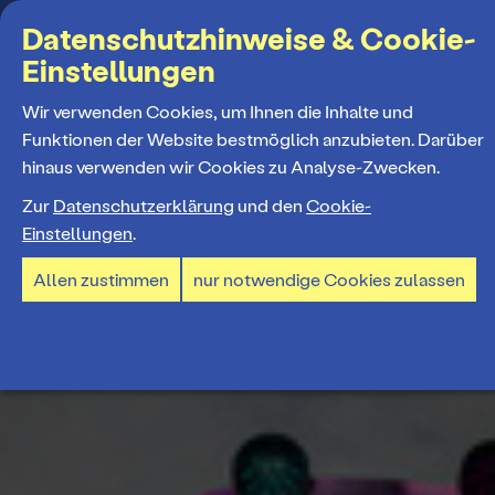
Suchbegriff
Datenschutzhinweise & Cookie-
Einstellungen
MENÜ
Wir verwenden Cookies, um Ihnen die Inhalte und
Funktionen der Website bestmöglich anzubieten. Darüber
hinaus verwenden wir Cookies zu Analyse-Zwecken.
Programm
Zur
Datenschutzerklärung
und den
Cookie-
Einstellungen
.
Spielplan
Tickets und Abos
Allen zustimmen
nur notwendige Cookies zulassen
Spielzeiteröffnung
Ticketkauf
Staatstheater
Premieren 26/27
Ticketpreise & Saalplan
Repertoire
Ensemble
Mitmachen
Ermäßigungen
Konzerte 26/27
Mitarbeiter*innen
TheaterCard